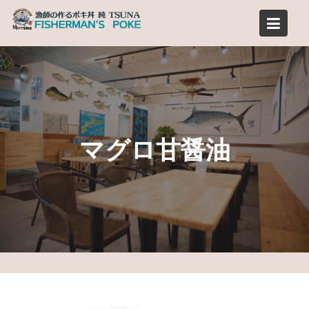
Skip
to
content
マグロ甘醤油