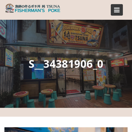
Skip
to
content
S__34381906_0